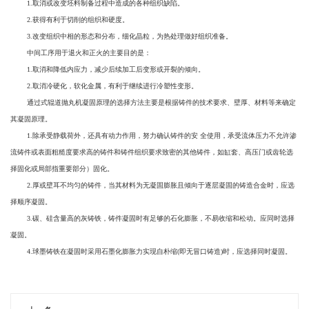
1.取消或改变坯料制备过程中造成的各种组织缺陷。
2.获得有利于切削的组织和硬度。
3.改变组织中相的形态和分布，细化晶粒，为热处理做好组织准备。
中间工序用于退火和正火的主要目的是：
1.取消和降低内应力，减少后续加工后变形或开裂的倾向。
2.取消冷硬化，软化金属，有利于继续进行冷塑性变形。
通过式辊道抛丸机凝固原理的选择方法主要是根据铸件的技术要求、壁厚、材料等来确定
其凝固原理。
1.除承受静载荷外，还具有动力作用，努力确认铸件的安 全使用，承受流体压力不允许渗
流铸件或表面粗糙度要求高的铸件和铸件组织要求致密的其他铸件，如缸套、高压门或齿轮选
择固化或局部指重要部分）固化。
2.厚或壁耳不均匀的铸件，当其材料为无凝固膨胀且倾向于逐层凝固的铸造合金时，应选
择顺序凝固。
3.碳、硅含量高的灰铸铁，铸件凝固时有足够的石化膨胀，不易收缩和松动。应同时选择
凝固。
4.球墨铸铁在凝固时采用石墨化膨胀力实现自朴缩(即无冒口铸造)时，应选择同时凝固。