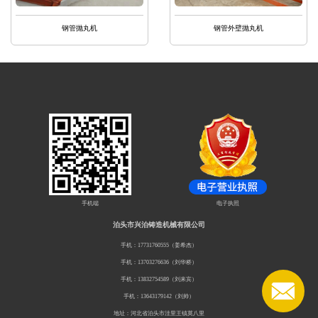
钢管抛丸机
钢管外壁抛丸机
手机端
电子执照
泊头市兴泊铸造机械有限公司
手机：17731760555（姜希杰）
手机：13703276636（刘华桥）
手机：13832754589（刘来宾）
手机：13643179142（刘帅）
地址：河北省泊头市洼里王镇莫八里