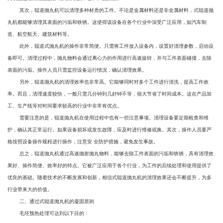
其次，辊道抛丸机可以清理多种材质的工件。不论是金属材料还是非金属材料，式辊道抛
丸机都能够清理其表面的污垢和铁锈。这使得该设备在各个行业中深受广泛应用，如汽车制
造、航空航天、建筑材料等。
此外，辊道式抛丸机的操作非常简便。只需将工件放入设备内，设置好清理参数，启动设
备即可。清理过程中，抛丸物料会通过离心力的作用进行高速旋转，并与工件表面碰撞，去除
表面的污垢。操作人员只需监控设备运行情况，确认清理效果。
另外，辊道抛丸机的清理效率也非常高。它能够同时对多个工件进行清洗，提高工作效
率。而且，清理速度较快，一般只需几分钟到几好钟不等，很大节省了时间成本。这在产品加
工、生产线等对时间要求较高的行业中非常有优点。
需要注意的是，辊道抛丸机在使用过程中也有一些注意事项。清理设备要定期检查和维
护，确认其正常运行。如果设备损坏或发生故障，应及时进行维修或换。其次，操作人员要严
格按照设备操作规程进行操作，注意安 全防护措施，避免发生事故。
总之，辊道抛丸机通过高速抛射抛丸物料，能够去除工件表面的污垢和铁锈，具有清理效
果好、操作简便、效率好的特点。它被广泛应用于各个行业，为工件的后续处理和使用提供了
优良的基础。随着技术的不断发展和创新，相信式辊道抛丸机的清理效果还会不断提升，为多
行业带来大的价值。
二、通过式辊道抛丸机的凝固原则
毛坯预热处理可达到以下目的：