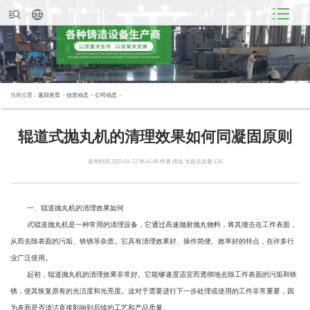
当前位置：
返回首页
>
信息动态
>
公司动态
>
辊道式抛丸机的清理效果如何同凝固原则
发布时间:2025-01-22 06:41:49 作者:优化 当前点击量:124
一、辊道抛丸机的清理效果如何
式辊道抛丸机是一种常用的清理设备，它通过高速抛射抛丸物料，将其撞击在工件表面，
从而去除表面的污垢、铁锈等杂质。它具有清理效果好、操作简便、效率好的特点，在许多行
业广泛使用。
起初，辊道抛丸机的清理效果非常好。它能够速度适宜而透彻地去除工件表面的污垢和铁
锈，使其恢复原有的光洁度和光亮度。这对于需要进行下一步处理或使用的工件非常重要，因
为表面是否清洁直接影响到后续的工艺和产品质量。