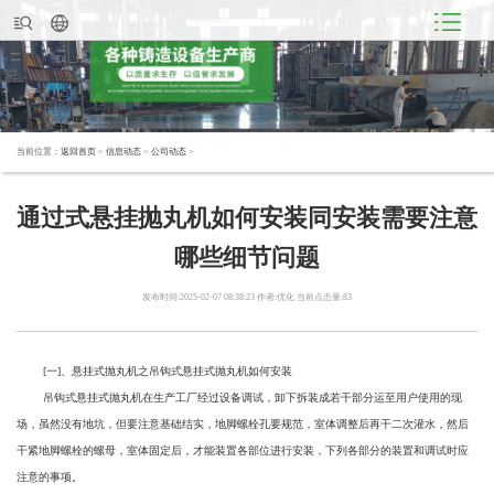
当前位置：
返回首页
>
信息动态
>
公司动态
>
通过式悬挂抛丸机如何安装同安装需要注意
哪些细节问题
发布时间:2025-02-07 08:38:23 作者:优化 当前点击量:83
[一]、悬挂式抛丸机之吊钩式悬挂式抛丸机如何安装
吊钩式悬挂式抛丸机在生产工厂经过设备调试，卸下拆装成若干部分运至用户使用的现
场，虽然没有地坑，但要注意基础结实，地脚螺栓孔要规范，室体调整后再干二次灌水，然后
干紧地脚螺栓的螺母，室体固定后，才能装置各部位进行安装，下列各部分的装置和调试时应
注意的事项。