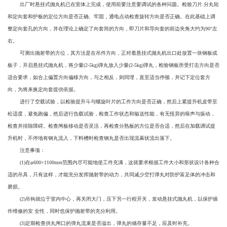
出厂时悬挂式抛丸机已在室体上完成，使用前要注意要调试的各种问题。检验刀片.分丸轮
和定向套和护板的定位方向是否正确、牢固，通电点动检查旋转方向是否正确。在此基础上调
整定向套孔的方向，并在理论上确定了向套筒的方向，即刀片和导向套的前边夹角大约为90°左
右。
可测出抛射带的方位，其方法是在吊件方向，正对着悬挂式抛丸机出口处放置一块钢板或
板子，开启悬挂式抛丸机，将少量(2-5kg)弹丸放入少量(2-5kg)弹丸，检验钢板所受打击方向是否
适合要求，如合上偏置方向偏移方向，与之相反，则同理，直至适当停顿，并记下定位套方
向，为将来换定向套提供依据。
进行了空载试验，以检验提升斗与螺旋叶片的工作方向是否正确，然后上紧提升机皮带至
松适度，避免跑偏，然后进行负载试验，检查工作状态和输送性能，有无怪异的噪声与振动，
检查并排除障碍。检查闸板移动是否灵活，再检查分熟板的方位是否合适，然后在加载调试提
升机时，不停地有钢丸流入，下料槽时检查钢丸是否出现流幕状流出落下。
注意事项：
(1)在φ600×1100mm范围内尽可能地使工件充满，这就要求根据工件大小和形状设计各种合
适的吊具，只有这样，才能充分发挥抛射带的动力，共同减少空打弹丸对防护富足体的冲击和
磨损。
(2)吊钩就位于室内中心，再关闭大门，压下另一行程开关，发动悬挂式抛丸机，以保护操
作维修的安 全性，同时也保护抛射带的充分利用。
(3)定期检查供丸闸口的弹丸流束是否溢出，弹丸的储存量不足，应及时补充。