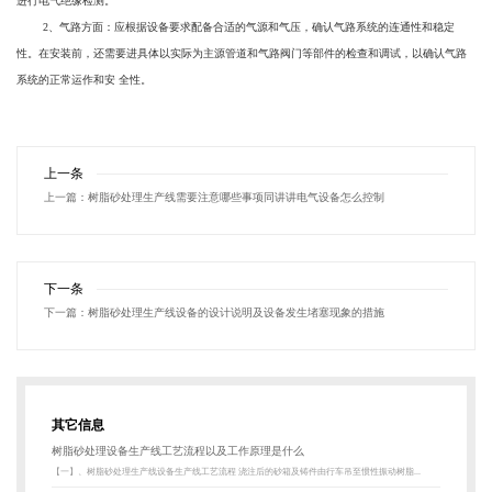
进行电气绝缘检测。
2、气路方面：应根据设备要求配备合适的气源和气压，确认气路系统的连通性和稳定
性。在安装前，还需要进具体以实际为主源管道和气路阀门等部件的检查和调试，以确认气路
系统的正常运作和安 全性。
上一条
上一篇：
树脂砂处理生产线需要注意哪些事项同讲讲电气设备怎么控制
下一条
下一篇：
树脂砂处理生产线设备的设计说明及设备发生堵塞现象的措施
其它信息
树脂砂处理设备生产线工艺流程以及工作原理是什么
【一】、树脂砂处理生产线设备生产线工艺流程 浇注后的砂箱及铸件由行车吊至惯性振动树脂...