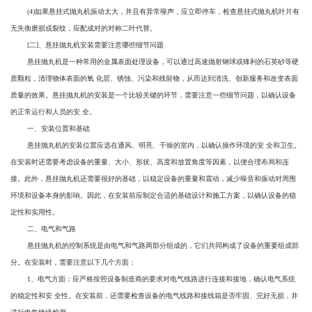
(4)如果悬挂式抛丸机振动太大，并且有异常噪声，应立即停车，检查悬挂式抛丸机叶片有
无失衡磨损或裂纹，应配成对的对称二叶代替。
[二]、悬挂抛丸机安装需要注意哪些细节问题
悬挂抛丸机是一种常用的金属表面处理设备，可以通过高速抛射钢球或锋利的石英砂等硬
质颗粒，清理物体表面的氧 化层、锈蚀、污染和残留物，从而达到清洗、创新服务和改变表面
质量的效果。悬挂抛丸机的安装是一个比较关键的环节，需要注意一些细节问题，以确认设备
的正常运行和人员的安 全。
一、安装位置和基础
悬挂抛丸机的安装位置应选在通风、明亮、干燥的室内，以确认操作环境的安 全和卫生。
在安装时还需要考虑设备的重量、大小、形状、高度和放置角度等因素，以便合理布局和连
接。此外，悬挂抛丸机还需要很好的基础，以稳定设备的重量和震动，减少噪音和振动对周围
环境和设备本身的影响。因此，在安装前应制定合适的基础设计和施工方案，以确认设备的稳
定性和实用性。
二、电气和气路
悬挂抛丸机的控制系统是由电气和气路两部分组成的，它们共同构成了设备的重要组成部
分。在安装时，需要注意以下几个方面：
1、电气方面：应严格按照设备制造商的要求对电气线路进行连接和接地，确认电气系统
的稳定性和安 全性。在安装前，还需要检查设备的电气线路和接线箱是否牢固、完好无损，并