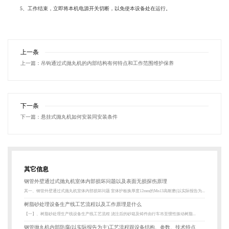
5、工作结束，立即将本机电源开关切断，以免使本设备处在运行。
上一条
上一篇：
吊钩通过式抛丸机的内部结构有何特点和工作范围维护保养
下一条
下一篇：
悬挂式抛丸机如何安装同安装条件
其它信息
钢管外壁通过式抛丸机室体内部损坏问题以及表面无损探伤原理
其一、钢管外壁通过式抛丸机室体内部损坏问题 室体护板换厚度12mm的Mn13高耐磨(以实际报告为...
树脂砂处理设备生产线工艺流程以及工作原理是什么
【一】、树脂砂处理生产线设备生产线工艺流程 浇注后的砂箱及铸件由行车吊至惯性振动树脂...
钢管抛丸机内部防腐(以实际报告为主)工艺流程跟设备结构、参数、技术特点