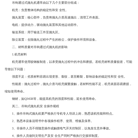
吊钩通过式抛丸机通常由以下几个主要部分组成：
机壳：负责整体结构的稳定性和安 全性。
抛丸装置：核心部件，负责将抛丸介质高速抛出，清理工件表面。
电机：提供动力，驱动抛丸装置和其他运动部件。
输送系统：用于输送工件至抛丸区。
除尘装置：去除抛丸过程中产生的粉尘，保护操作环境和设备。
二、材料质量对吊钩通过式抛丸机的影响
1.机壳材料
机壳通常使用较钢板制造，以承受抛丸过程中的冲击和磨损。若机壳材料质量较差，可能
导致以下问题：
强度不足：劣质材料容易出现变形、裂纹，甚至断裂，影响设备的稳定性和安 全性。
性能差：抛丸过程中，抛丸介质与机壳频繁接触，若材料性能不足，机壳表面容易磨损，
缩短使用寿命。
钢材，如Q345B等，能提高机壳的强度和性能，延长使用寿命。
其二、吊钩式抛丸机安 全操作规程
1、操作吊钩式抛丸机要严格执行专机专人培训上岗，熟悉该机性能和特点。
2、熟悉本设备说明书中各项操作程序、使用、维修及保养。
3、非操作人员不得随意操作或触摸电气开关控制区，以免发生意外事故。
4、操作人员做到文明生产及安 全生产同时严格执行交接班制度。