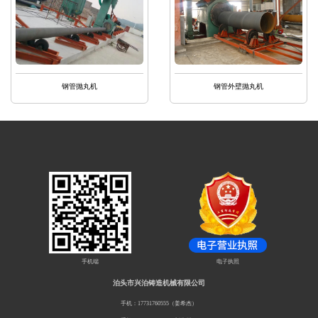
钢管抛丸机
钢管外壁抛丸机
手机端
电子执照
泊头市兴泊铸造机械有限公司
手机：17731760555（姜希杰）