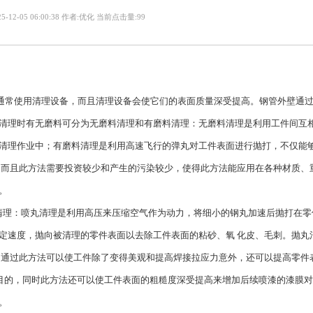
-12-05 06:00:38 作者:优化 当前点击量:99
面通常使用清理设备，而且清理设备会使它们的表面质量深受提高。钢管外壁通
清理时有无磨料可分为无磨料清理和有磨料清理：无磨料清理是利用工件间互
清理作业中；有磨料清理是利用高速飞行的弹丸对工件表面进行抛打，不仅能
，而且此方法需要投资较少和产生的污染较少，使得此方法能应用在各种材质、
。
清理：喷丸清理是利用高压来压缩空气作为动力，将细小的钢丸加速后抛打在零
定速度，抛向被清理的零件表面以去除工件表面的粘砂、氧 化皮、毛刺。抛丸
，通过此方法可以使工件除了变得美观和提高焊接拉应力意外，还可以提高零件
的目的，同时此方法还可以使工件表面的粗糙度深受提高来增加后续喷漆的漆膜
。