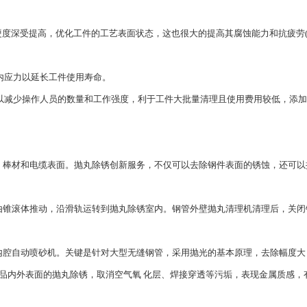
面硬度深受提高，优化工件的工艺表面状态，这也很大的提高其腐蚀能力和抗疲劳
的内应力以延长工件使用寿命。
可以减少操作人员的数量和工作强度，利于工件大批量清理且使用费用较低，添
、棒材和电缆表面。抛丸除锈创新服务，不仅可以去除钢件表面的锈蚀，还可以
由锥滚体推动，沿滑轨运转到抛丸除锈室内。钢管外壁抛丸清理机清理后，关闭
内腔自动喷砂机。关键是针对大型无缝钢管，采用抛光的基本原理，去除幅度大
品内外表面的抛丸除锈，取消空气氧 化层、焊接穿透等污垢，表现金属质感，