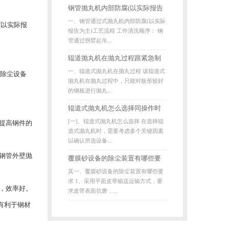
钢管抛丸机内部防腐(以实际报告
一、钢管通过式抛丸机内部防腐(以实际
为主)工艺流程跟设备结构、参
(以实际报
报告为主)工艺流程 工件清洗顺序： 钢
数、技术特点
管通过拐臂起吊...
辊道抛丸机在抛丸过程跟紧急制
一、辊道式抛丸机在抛丸过程 该辊道式
加除尘设备
动系统
抛丸机在抛丸过程中，只能对板形较好
的钢板进行抛丸...
辊道式抛丸机怎么选择同操作时
[一]、辊道式抛丸机怎么选择 在选择辊
提高钢件的
是否有操作顺序
道式抛丸机时，需要考虑多个关键因素
以确认所选设备...
钢管外壁抛
覆膜砂设备的除尘装置有哪些要
其一、覆膜砂设备的除尘装置有哪些要
求和导致脱壳的原因
求 1、采用平面皮带输送运输方式，要
，效率好。
求皮带表面抗磨，...
有利于钢材