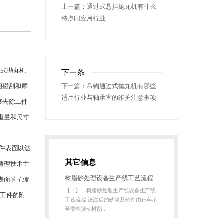
上一篇：
通过式悬挂抛丸机有什么
特点同应用行业
过式抛丸机
下一条
相碰刮和摩
下一篇：
吊钩通过式抛丸机有哪些
适用行业与轴承室的维护注意事项
够去除工件
重量和尺寸
件表面以达
其它信息
清理技术主
树脂砂处理设备生产线工艺流程
表面的抗疲
【一】、树脂砂处理生产线设备生产线
以及工作原理是什么
对工件的附
工艺流程 浇注后的砂箱及铸件由行车吊
至惯性振动树脂...