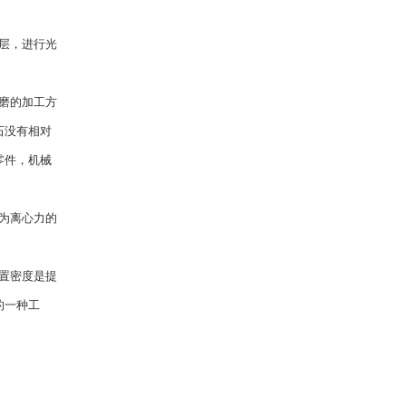
层，进行光
磨的加工方
石没有相对
零件，机械
为离心力的
置密度是提
的一种工