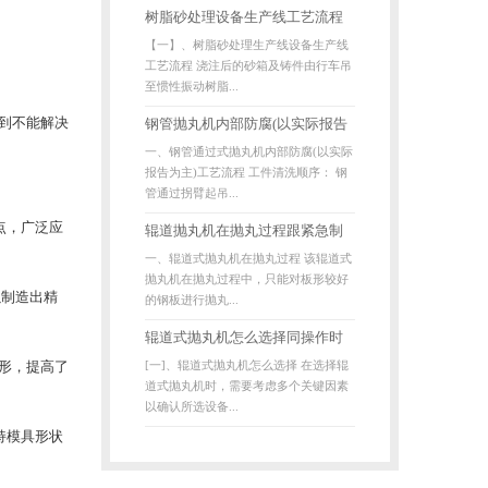
树脂砂处理设备生产线工艺流程
【一】、树脂砂处理生产线设备生产线
以及工作原理是什么
工艺流程 浇注后的砂箱及铸件由行车吊
至惯性振动树脂...
到不能解决
钢管抛丸机内部防腐(以实际报告
一、钢管通过式抛丸机内部防腐(以实际
为主)工艺流程跟设备结构、参
报告为主)工艺流程 工件清洗顺序： 钢
数、技术特点
管通过拐臂起吊...
点，广泛应
辊道抛丸机在抛丸过程跟紧急制
一、辊道式抛丸机在抛丸过程 该辊道式
动系统
抛丸机在抛丸过程中，只能对板形较好
以制造出精
的钢板进行抛丸...
辊道式抛丸机怎么选择同操作时
[一]、辊道式抛丸机怎么选择 在选择辊
形，提高了
是否有操作顺序
道式抛丸机时，需要考虑多个关键因素
以确认所选设备...
持模具形状