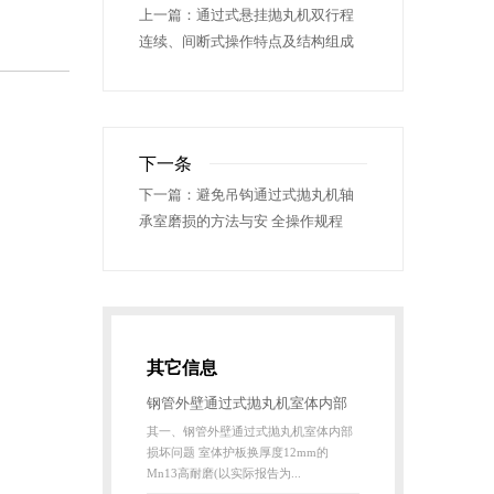
上一篇：
通过式悬挂抛丸机双行程
连续、间断式操作特点及结构组成
下一条
下一篇：
避免吊钩通过式抛丸机轴
承室磨损的方法与安 全操作规程
其它信息
钢管外壁通过式抛丸机室体内部
其一、钢管外壁通过式抛丸机室体内部
损坏问题以及表面无损探伤原理
损坏问题 室体护板换厚度12mm的
Mn13高耐磨(以实际报告为...