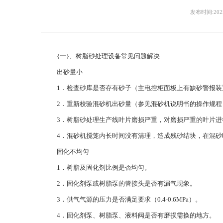
发布时间:2025
{一}、树脂砂处理设备常见问题解决
出砂量小
1．检查砂库是否存有砂子（主电控柜面板上有缺砂警报装
2．重新校验混砂机出砂量（参见混砂机说明书的操作规程
3．树脂砂处理生产线叶片磨损严重，对磨损严重的叶片
4．混砂机搅笼内长时间没有清理，造成残砂结块，在混
固化不均匀
1．树脂及固化剂比例是否均匀。
2．固化剂泵或树脂泵的管接头是否有漏气现象。
3．供气气源的压力是否满足要求（0.4-0.6MPa）。
4．固化剂泵、树脂泵、液料阀是否有磨损需换的地方。