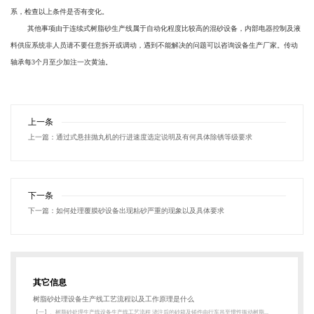
系，检查以上条件是否有变化。
其他事项由于连续式树脂砂生产线属于自动化程度比较高的混砂设备，内部电器控制及液
料供应系统非人员请不要任意拆开或调动，遇到不能解决的问题可以咨询设备生产厂家。传动
轴承每3个月至少加注一次黄油。
上一条
上一篇：
通过式悬挂抛丸机的行进速度选定说明及有何具体除锈等级要求
下一条
下一篇：
如何处理覆膜砂设备出现粘砂严重的现象以及具体要求
其它信息
树脂砂处理设备生产线工艺流程以及工作原理是什么
【一】、树脂砂处理生产线设备生产线工艺流程 浇注后的砂箱及铸件由行车吊至惯性振动树脂...