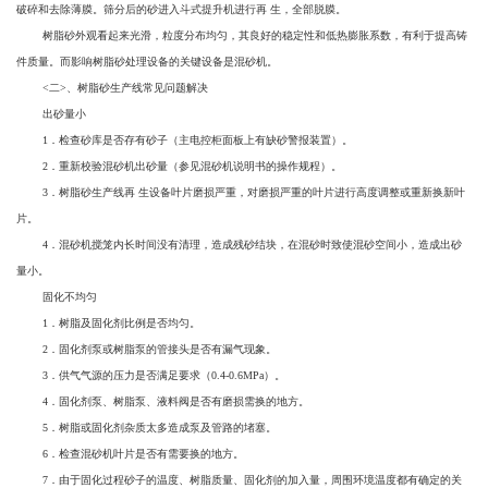
破碎和去除薄膜。筛分后的砂进入斗式提升机进行再 生，全部脱膜。
树脂砂外观看起来光滑，粒度分布均匀，其良好的稳定性和低热膨胀系数，有利于提高铸
件质量。而影响树脂砂处理设备的关键设备是混砂机。
<二>、树脂砂生产线常见问题解决
出砂量小
1．检查砂库是否存有砂子（主电控柜面板上有缺砂警报装置）。
2．重新校验混砂机出砂量（参见混砂机说明书的操作规程）。
3．树脂砂生产线再 生设备叶片磨损严重，对磨损严重的叶片进行高度调整或重新换新叶
片。
4．混砂机搅笼内长时间没有清理，造成残砂结块，在混砂时致使混砂空间小，造成出砂
量小。
固化不均匀
1．树脂及固化剂比例是否均匀。
2．固化剂泵或树脂泵的管接头是否有漏气现象。
3．供气气源的压力是否满足要求（0.4-0.6MPa）。
4．固化剂泵、树脂泵、液料阀是否有磨损需换的地方。
5．树脂或固化剂杂质太多造成泵及管路的堵塞。
6．检查混砂机叶片是否有需要换的地方。
7．由于固化过程砂子的温度、树脂质量、固化剂的加入量，周围环境温度都有确定的关