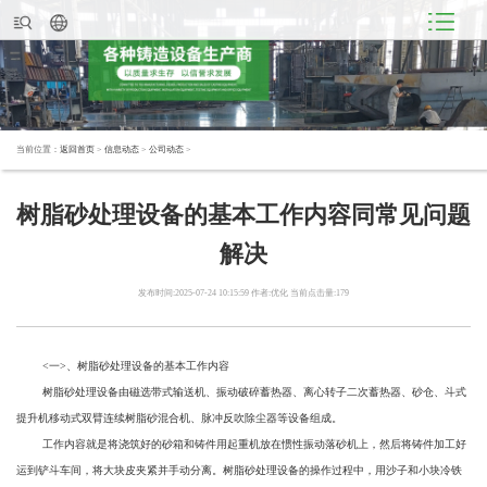
当前位置：
返回首页
>
信息动态
>
公司动态
>
树脂砂处理设备的基本工作内容同常见问题
解决
发布时间:2025-07-24 10:15:59 作者:优化 当前点击量:179
<一>、树脂砂处理设备的基本工作内容
树脂砂处理设备由磁选带式输送机、振动破碎蓄热器、离心转子二次蓄热器、砂仓、斗式
提升机移动式双臂连续树脂砂混合机、脉冲反吹除尘器等设备组成。
工作内容就是将浇筑好的砂箱和铸件用起重机放在惯性振动落砂机上，然后将铸件加工好
运到铲斗车间，将大块皮夹紧并手动分离。树脂砂处理设备的操作过程中，用沙子和小块冷铁