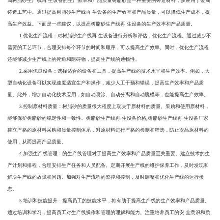
高树脂砂生产线再 生设备的生产效率和产品质量树脂砂是一种重要的铸造材料，多应用于金属
铸造工艺中。通过提高树脂砂生产线再 生设备的生产效率和产品质量，可以降低生产成本，提
高生产效益。下面是一些建议，以提高树脂砂生产线再 生设备的生产效率和产品质量。
1.优化生产流程：对树脂砂生产线再 生设备进行分析和评估，优化生产流程。通过减少不
需要的工艺环节，合理安排每个环节的时间和顺序，可以提高生产效率。同时，优化生产流程
还能够减少生产线上的死角和阻碍物，提高生产线的通畅性。
2.采用优良设备：选择适合的设备和工具，提高生产线的技术水平和生产效率。例如，大
型自动化设备可以实现速度适宜生产和操作，减少人工干预和错误，提高生产效率和产品质
量。此外，增加自动化技术应用，如自动喷涂、自动分离和自动脱模等，也能提高生产效率。
3.控制原材料质量：树脂砂的质量很大程度上取决于原材料的质量。采购和使用原材料，
能够保护树脂砂的稳定性和一致性。树脂砂生产线再 生设备价格,树脂砂生产线再 生设备厂家
建立严格的原材料采购和质量控制体系，对原材料进行严格的检测和筛选，防止次品原材料的
使用，从而提高产品质量。
4.加强生产线管理：的生产线管理对于提高生产效率和产品质量至关重要。建立技术的生
产计划和排程，合理安排生产任务和人员配备。定期开展生产线的维护保养工作，及时发现和
解决生产线的故障和问题。加强对生产流程的监控和控制，及时调整和优化生产线的运行状
态。
5.培训和技能提升：提高员工的技能水平，将有助于提高生产线的生产效率和产品质量。
通过培训和学习，提高员工对生产线操作和管理的理解和能力。注重培养员工的安 全意识和质