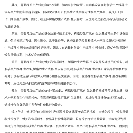
其次，需要考虑生产线的自动化程度。随着科技的发展，自动化设备在树脂砂生产线再 生
设备生产中的应用越来越多。自动化设备可以提高生产线的稳定性和生产效率，减少人工操
作，降低生产成本。因此，在选择树脂砂生产线再 生设备时，应优先考虑那些具有较高自动化
程度的设备。
第三，需要考虑生产线的设备质量和技术水平。树脂砂生产线再 生设备通常由多个设备组
成，包括树脂涂布机、固化设备、烘干设备等。这些设备的质量和技术水平直接影响到树脂砂
生产线再 生设备的质量和生产效率。因此，在选择树脂砂生产线再 生设备时，应优先选择那些
设备质量较高、技术优良的供应商。
第四，需要考虑生产线的维护和售后服务。树脂砂生产线再 生设备是长期使用的设备，树
脂砂生产线再 生设备,树脂砂生产线再 生设备价格,树脂砂生产线再 生设备厂家其维护和售后服
务对于设备稳定运行和故障及时用心服务至关重要。因此，在选择树脂砂生产线再 生设备供应
商时，应优先选择那些提供较好维护和售后服务的公司。
然后，需要考虑生产线的价格和性价比。树脂砂生产线再 生设备价格通常与设备质量、技
术水平和自动化程度相关。在选择树脂砂生产线再 生设备时，应综合考虑设备价格和性价比，
选择符合自身需求并具有较性价比好的设备。
综上所述，选择适合的树脂砂生产线再 生设备需要考虑工艺流程、自动化程度、设备质量
和技术水平、维护和售后服务、价格及性价比等因素。只有综合考虑这些因素，才能选择到质
量稳定优良的树脂砂生产线再 生设备，提高生产效率，生产出树脂砂生产线再 生设备。如何提