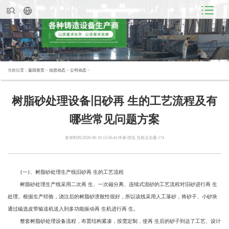
当前位置：
返回首页
>
信息动态
>
公司动态
>
树脂砂处理设备旧砂再 生的工艺流程及有
哪些常见问题方案
发布时间:2026-06-10 13:56:44 作者:优化 当前点击量:174
{一}、树脂砂处理生产线旧砂再 生的工艺流程
树脂砂处理生产线采用二次再 生、一次磁分离、连续式混砂的工艺流程对旧砂进行再 生
处理。根据生产经验，浇注后的树脂砂溃散性很好，所以该线采用人工落砂，将砂子、小砂块
通过磁选皮带输送机送入到多功能振动再 生机进行再 生。
整套树脂砂处理设备流程，布置结构紧凑，按需定制，使再 生后的砂子到达了工艺、设计