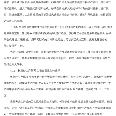
要求。砂块通过振动再 生机的振动破碎、砂块与砂块之间的搓擦使砂块粉碎成砂粒，然后通过
斗式提升机，进入二级盘式旋转再 生机。砂子在再 生机内经过960转/分的旋转搓擦，进行脱
膜、除微粉处理，二次再 生后的旧砂通过风选器次粉尘进行分离并通过引风机吸走，使旧砂到
达铸造工艺要求。
二次再 生后的旧砂再次经过斗式提升机后，把旧砂卸到砂仓内储存；砂仓中的旧砂经过砂
定量装置定量，输送给双臂连续树脂砂混砂机进行造型。该砂处理系统设有多功能振动再 生和
离心式再 生二级再 生，用不同型式的二种再 生组合，可以实现优点互补，充分发挥设备性
能，获得再 生砂。
为充分去除旧砂中的灰粉，该树脂砂处理生产线采用两级除尘系统，并且在每个扬尘点都
设置了除尘口，将灰尘集中捕捉到旋风除尘器中进行统一处理，再经过布袋过滤把净化后的气
体排放到大气中。
{二}、树脂砂生产线再 生设备质量如何选择
树脂砂生产线再 生设备是一种用于铸造的造型材料，具有优异的粘结性、高温耐性和易于
成型的特点。树脂砂生产线再 生设备是用于生产树脂砂生产线的设备，其质量稳定优良对于生
产树脂砂生产线再 生设备至关重要。在选择树脂砂生产线再 生设备时，需要考虑以下几个方
面。
需要考虑生产线的工艺流程是否技术合理。树脂砂生产线再 生设备通常由原砂处理、树脂
涂布、固化、烘干等工艺环节组成。合理的工艺流程能够保护树脂砂生产线再 生设备的质量稳
定，并程度地提高生产效率。因此，选择带有技术合理的工艺流程的生产线是好重要的。